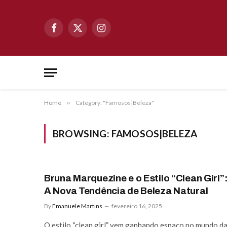
Facebook
X
Instagram
(Twitter)
Home
»
Category: "Famosos|Beleza"
BROWSING:
FAMOSOS|BELEZA
Bruna Marquezine e o Estilo “Clean Girl”
A Nova Tendência de Beleza Natural
By
Emanuele Martins
fevereiro 16, 2025
O estilo “clean girl” vem ganhando espaço no mundo d