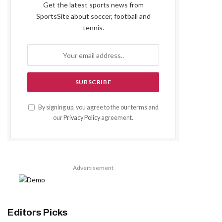
Get the latest sports news from
SportsSite about soccer, football and
tennis.
By signing up, you agree to the our terms and
our
Privacy Policy
agreement.
Advertisement
Editors Picks