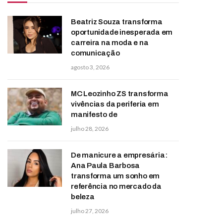
Beatriz Souza transforma
oportunidade inesperada em
carreira na moda e na
comunicação
agosto 3, 2026
MC Leozinho ZS transforma
vivências da periferia em
manifesto de
julho 28, 2026
De manicure a empresária:
Ana Paula Barbosa
transforma um sonho em
referência no mercado da
beleza
julho 27, 2026