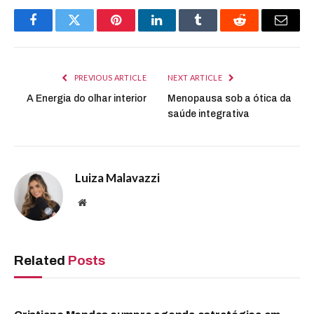
Facebook
Twitter
Pinterest
LinkedIn
Tumblr
Reddit
Email
PREVIOUS ARTICLE
NEXT ARTICLE
A Energia do olhar interior
Menopausa sob a ótica da
saúde integrativa
Luiza Malavazzi
Website
Related
Posts