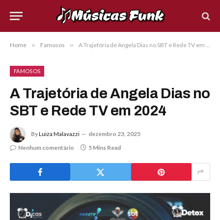
Home
»
Famosos
»
A Trajetória de Angela Dias no SBT e Rede TV em 2024
FAMOSOS
A Trajetória de Angela Dias no
SBT e Rede TV em 2024
By
Luiza Malavazzi
dezembro 23, 2025
Nenhum comentário
5 Mins Read