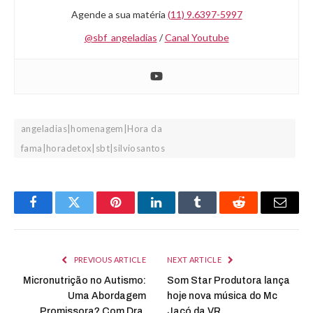
Agende a sua matéria
(11) 9.6397-5997
@sbf_angeladias
/
Canal Youtube
angeladias|homenagem|Hora da
fama|horadetox|sbt|silviosantos
Facebook
Twitter
Pinterest
LinkedIn
Tumblr
Reddit
Email
PREVIOUS ARTICLE
NEXT ARTICLE
Micronutrição no Autismo:
Som Star Produtora lança
Uma Abordagem
hoje nova música do Mc
Promissora? Com Dra.
Jacó da VR