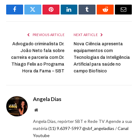
Facebook
Twitter
Pinterest
LinkedIn
Tumblr
Reddit
Email
PREVIOUS ARTICLE
NEXT ARTICLE
Advogado criminalista Dr.
Nova Ciência apresenta
João Neto fala sobre
equipamentos com
carreira e parceria com Dr.
Tecnologias da Inteligência
Thiago Felix ao Programa
Artificial para saúde no
Hora da Fama – SBT
campo Biofísico
Angela Dias
Website
Angela Dias, repórter SBT e Rede TV Agende a sua
matéria
(11) 9.6397-5997
@sbf_angeladias
/
Canal
Youtube