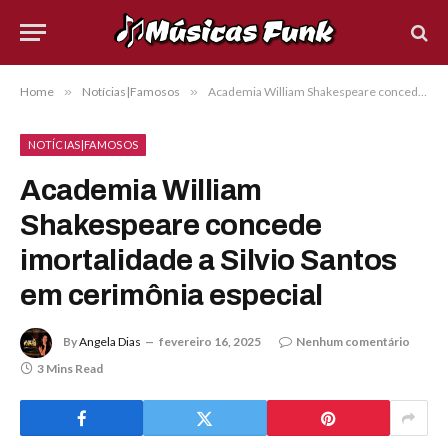
Home
»
Notícias|Famosos
»
Academia William Shakespeare concede imortalidade a Silvio Santos em cerimônia especial
NOTÍCIAS|FAMOSOS
Academia William
Shakespeare concede
imortalidade a Silvio Santos
em cerimônia especial
By
Angela Dias
fevereiro 16, 2025
Nenhum comentário
3 Mins Read