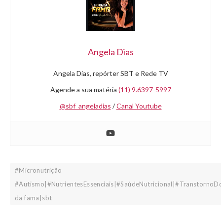
Angela Dias
Angela Dias, repórter SBT e Rede TV
Agende a sua matéria
(11) 9.6397-5997
@sbf_angeladias
/
Canal Youtube
#Micronutrição
#Autismo|#NutrientesEssenciais|#SaúdeNutricional|#TranstornoD
da fama|sbt