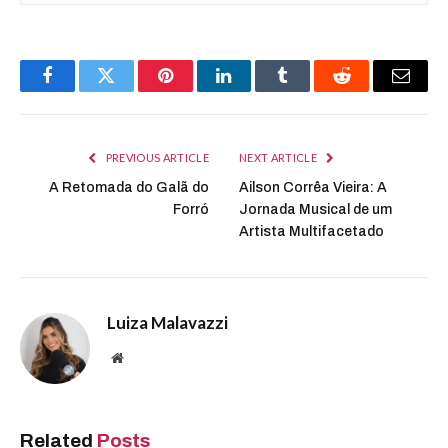
Facebook
Twitter
Pinterest
LinkedIn
Tumblr
Reddit
Email
PREVIOUS ARTICLE
NEXT ARTICLE
A Retomada do Galã do
Ailson Corrêa Vieira: A
Forró
Jornada Musical de um
Artista Multifacetado
Luiza Malavazzi
Website
Related
Posts