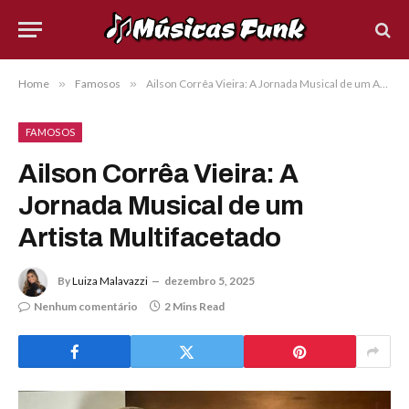
Home
»
Famosos
»
Ailson Corrêa Vieira: A Jornada Musical de um Artista Multifacetado
FAMOSOS
Ailson Corrêa Vieira: A
Jornada Musical de um
Artista Multifacetado
By
Luiza Malavazzi
dezembro 5, 2025
Nenhum comentário
2 Mins Read