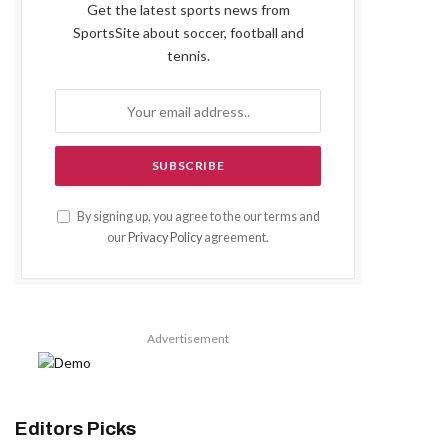
Get the latest sports news from
SportsSite about soccer, football and
tennis.
By signing up, you agree to the our terms and
our
Privacy Policy
agreement.
Advertisement
Editors Picks