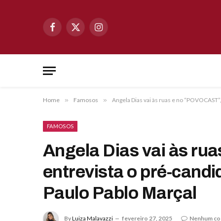
Facebook
X
Instagram
(Twitter)
Home
»
Famosos
»
Angela Dias vai às ruas e no “POVOCAST”, 
FAMOSOS
Angela Dias vai às ru
entrevista o pré-candi
Paulo Pablo Marçal
By
Luiza Malavazzi
fevereiro 27, 2025
Nenhum co