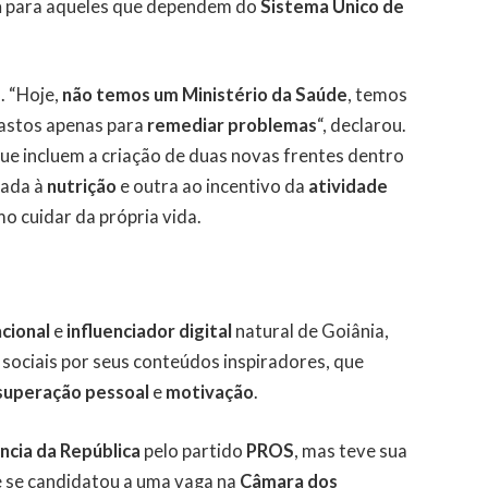
a
para aqueles que dependem do
Sistema Único de
. “Hoje,
não temos um Ministério da Saúde
, temos
gastos apenas para
remediar problemas
“, declarou.
que incluem a criação de duas novas frentes dentro
cada à
nutrição
e outra ao incentivo da
atividade
o cuidar da própria vida.
cional
e
influenciador digital
natural de Goiânia,
sociais por seus conteúdos inspiradores, que
superação pessoal
e
motivação
.
ncia da República
pelo partido
PROS
, mas teve sua
 se candidatou a uma vaga na
Câmara dos