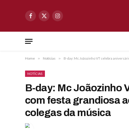
Facebook
X
Instagram
(Twitter)
Home
»
Notícias
»
B-day: Mc Joãozinho VT celebra aniversári
NOTÍCIAS
B-day: Mc Joãozinho V
com festa grandiosa a
colegas da música