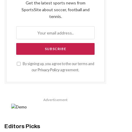
Get the latest sports news from
SportsSite about soccer, football and
tennis.
By signing up, you agree to the our terms and
our
Privacy Policy
agreement.
Advertisement
Editors Picks