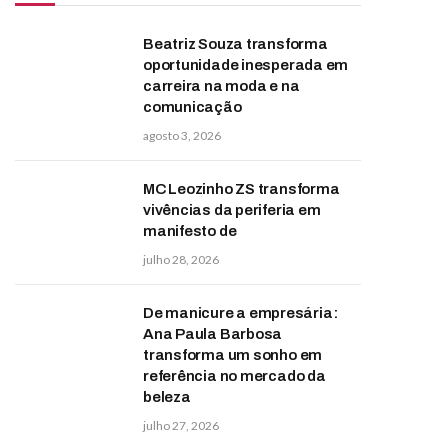
Beatriz Souza transforma
oportunidade inesperada em
carreira na moda e na
comunicação
agosto 3, 2026
MC Leozinho ZS transforma
vivências da periferia em
manifesto de
julho 28, 2026
De manicure a empresária:
Ana Paula Barbosa
transforma um sonho em
referência no mercado da
beleza
julho 27, 2026