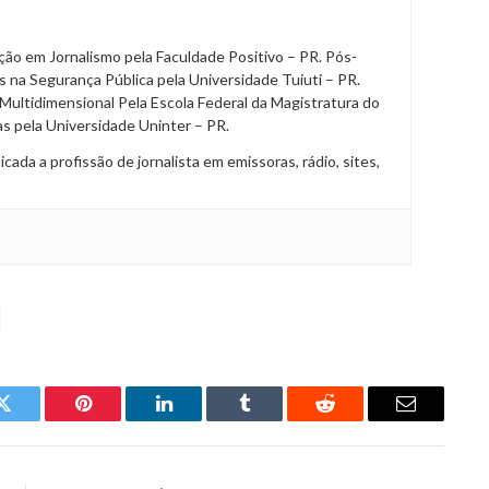
ão em Jornalismo pela Faculdade Positivo – PR. Pós-
 na Segurança Pública pela Universidade Tuiuti – PR.
Multidimensional Pela Escola Federal da Magistratura do
 pela Universidade Uninter – PR.
da a profissão de jornalista em emissoras, rádio, sites,
Twitter
Pinterest
LinkedIn
Tumblr
Reddit
Email