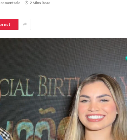
comentário
2 Mins Read
erest