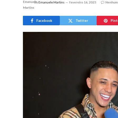
By
Emanuele Martins
fevereiro 16, 2025
Nenhum 
Facebook
Twitter
Pint