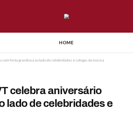
HOME
o com festa grandiosa ao lado de celebridades e colegas da música
T celebra aniversário
o lado de celebridades e