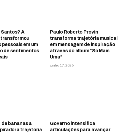
 Santos? A
Paulo Roberto Provin
 transformou
transforma trajetória musical
s pessoais em um
em mensagem de inspiração
to de sentimentos
através do álbum “Só Mais
eais
Uma”
junho 17, 2026
 de bananas a
Governo intensifica
spiradora trajetória
articulações para avançar