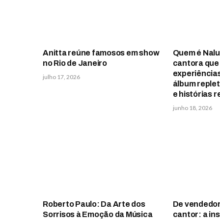
Anitta reúne famosos em show
Quem é Nalu
no Rio de Janeiro
cantora que
experiência
julho 17, 2026
álbum reple
e histórias r
junho 18, 2026
Roberto Paulo: Da Arte dos
De vendedor
Sorrisos à Emoção da Música
cantor: a in