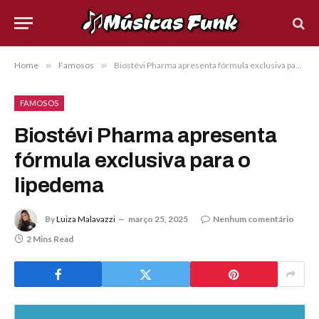
Home
»
Famosos
»
Biostévi Pharma apresenta fórmula exclusiva para o lipedema
FAMOSOS
Biostévi Pharma apresenta
fórmula exclusiva para o
lipedema
By
Luiza Malavazzi
março 25, 2025
Nenhum comentário
2 Mins Read