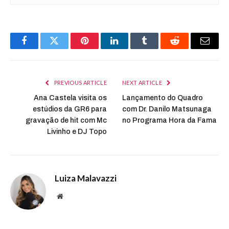
Facebook
Twitter
Pinterest
LinkedIn
Tumblr
Reddit
Email
PREVIOUS ARTICLE
NEXT ARTICLE
Ana Castela visita os
Lançamento do Quadro
estúdios da GR6 para
com Dr. Danilo Matsunaga
gravação de hit com Mc
no Programa Hora da Fama
Livinho e DJ Topo
Luiza Malavazzi
Website