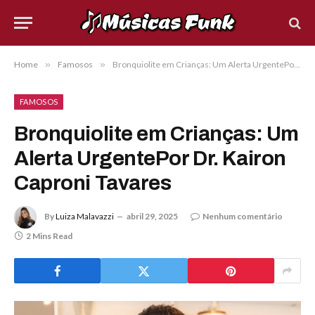
Home
»
Famosos
»
Bronquiolite em Crianças: Um Alerta UrgentePor Dr. Kairon Caproni Tavares
FAMOSOS
Bronquiolite em Crianças: Um
Alerta UrgentePor Dr. Kairon
Caproni Tavares
By
Luiza Malavazzi
abril 29, 2025
Nenhum comentário
2 Mins Read