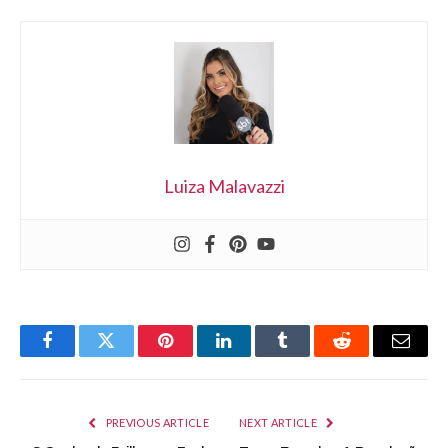
Luiza Malavazzi
Facebook
Twitter
Pinterest
LinkedIn
Tumblr
Reddit
Email
PREVIOUS ARTICLE
NEXT ARTICLE