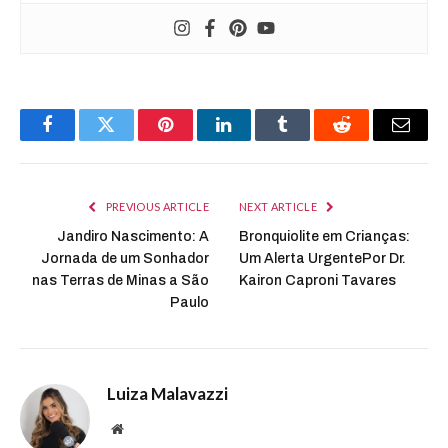
Facebook
Twitter
Pinterest
LinkedIn
Tumblr
Reddit
Email
PREVIOUS ARTICLE
NEXT ARTICLE
Jandiro Nascimento: A
Bronquiolite em Crianças:
Jornada de um Sonhador
Um Alerta UrgentePor Dr.
nas Terras de Minas a São
Kairon Caproni Tavares
Paulo
Luiza Malavazzi
Website