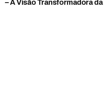
– A Visão Transformadora da
Dra. Karen Omekita
By
Luiza Malavazzi
novembro 29, 2025
Nenhum comentário
2 Mins Read