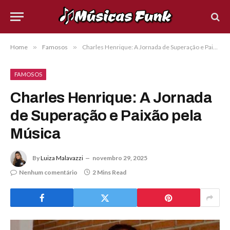
Home
»
Famosos
»
Charles Henrique: A Jornada de Superação e Paixão pela Música
FAMOSOS
Charles Henrique: A Jornada
de Superação e Paixão pela
Música
By
Luiza Malavazzi
novembro 29, 2025
Nenhum comentário
2 Mins Read