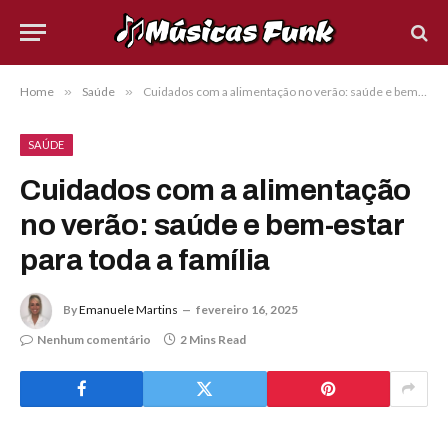
Home
»
Saúde
»
Cuidados com a alimentação no verão: saúde e bem-estar para toda a família
SAÚDE
Cuidados com a alimentação
no verão: saúde e bem-estar
para toda a família
By
Emanuele Martins
fevereiro 16, 2025
Nenhum comentário
2 Mins Read