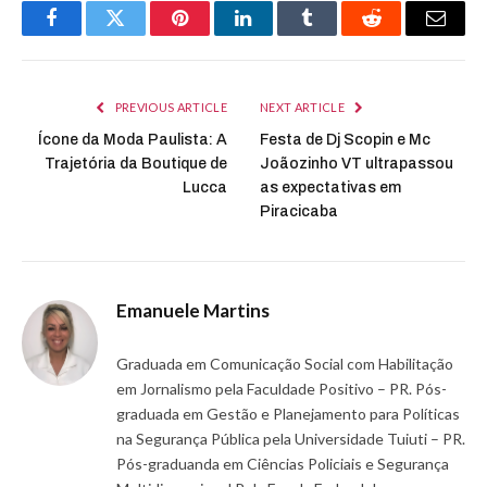
Facebook
Twitter
Pinterest
LinkedIn
Tumblr
Reddit
Email
PREVIOUS ARTICLE
NEXT ARTICLE
Ícone da Moda Paulista: A
Festa de Dj Scopin e Mc
Trajetória da Boutique de
Joãozinho VT ultrapassou
Lucca
as expectativas em
Piracicaba
Emanuele Martins
Graduada em Comunicação Social com Habilitação
em Jornalismo pela Faculdade Positivo – PR. Pós-
graduada em Gestão e Planejamento para Políticas
na Segurança Pública pela Universidade Tuiuti – PR.
Pós-graduanda em Ciências Policiais e Segurança