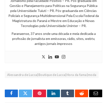
Jornalismo pela Faculdade Positivo – PR. Pós-graduada em
Gestão e Planejamento para Políticas na Segurança Pública
pela Universidade Tuiuti – PR. Pós-graduanda em Ciências
Policiais e Segurança Multidimensional Pela Escola Federal da
Magistratura do Paraná e Mestre em Educação e Novas
Tecnologias pela Universidade Uninter – PR.
Paranaense, 37 anos onde uma década e meia dedicada a
profissão de jornalista em emissoras, rádio, sites, webtv,
antigos jornais impressos
Alessandra de Lucca|Boutique de Lucca|Hora da fama|moda
Facebook
Twitter
Pinterest
LinkedIn
Tumblr
Reddit
Email