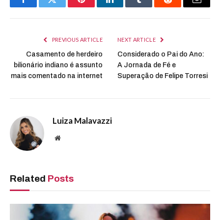
Facebook
Twitter
Pinterest
LinkedIn
Tumblr
Reddit
Email
PREVIOUS ARTICLE
NEXT ARTICLE
Casamento de herdeiro
Considerado o Pai do Ano:
bilionário indiano é assunto
A Jornada de Fé e
mais comentado na internet
Superação de Felipe Torresi
Luiza Malavazzi
Website
Related
Posts