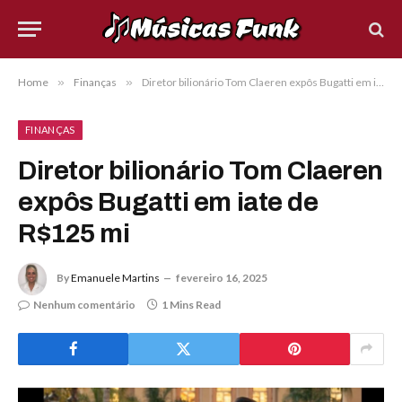
Home
»
Finanças
»
Diretor bilionário Tom Claeren expôs Bugatti em iate de R$125 mi
FINANÇAS
Diretor bilionário Tom Claeren
expôs Bugatti em iate de
R$125 mi
By
Emanuele Martins
fevereiro 16, 2025
Nenhum comentário
1 Mins Read