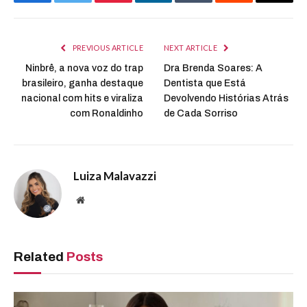
Facebook
Twitter
Pinterest
LinkedIn
Tumblr
Reddit
Email
PREVIOUS ARTICLE
NEXT ARTICLE
Ninbrê, a nova voz do trap
Dra Brenda Soares: A
brasileiro, ganha destaque
Dentista que Está
nacional com hits e viraliza
Devolvendo Histórias Atrás
com Ronaldinho
de Cada Sorriso
Luiza Malavazzi
Website
Related
Posts