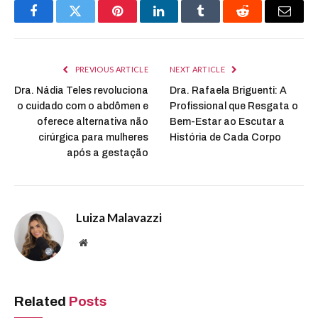
Facebook
Twitter
Pinterest
LinkedIn
Tumblr
Reddit
Email
PREVIOUS ARTICLE
NEXT ARTICLE
Dra. Nádia Teles revoluciona
Dra. Rafaela Briguenti: A
o cuidado com o abdômen e
Profissional que Resgata o
oferece alternativa não
Bem-Estar ao Escutar a
cirúrgica para mulheres
História de Cada Corpo
após a gestação
Luiza Malavazzi
Website
Related
Posts