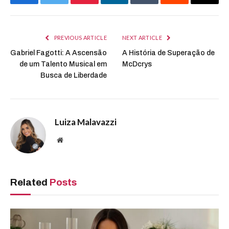
Facebook
Twitter
Pinterest
LinkedIn
Tumblr
Reddit
Email
PREVIOUS ARTICLE
NEXT ARTICLE
Gabriel Fagotti: A Ascensão
A História de Superação de
de um Talento Musical em
McDcrys
Busca de Liberdade
Luiza Malavazzi
Website
Related
Posts