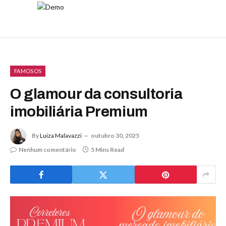
FAMOSOS
O glamour da consultoria
imobiliária Premium
By
Luiza Malavazzi
outubro 30, 2025
Nenhum comentário
5 Mins Read