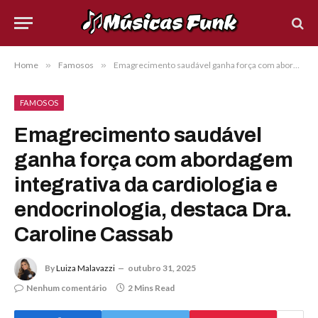
Home
»
Famosos
»
Emagrecimento saudável ganha força com abordagem integrativa da cardiologia e endocrinologia, destaca Dra. Caroline Cassab
FAMOSOS
Emagrecimento saudável
ganha força com abordagem
integrativa da cardiologia e
endocrinologia, destaca Dra.
Caroline Cassab
By
Luiza Malavazzi
outubro 31, 2025
Nenhum comentário
2 Mins Read