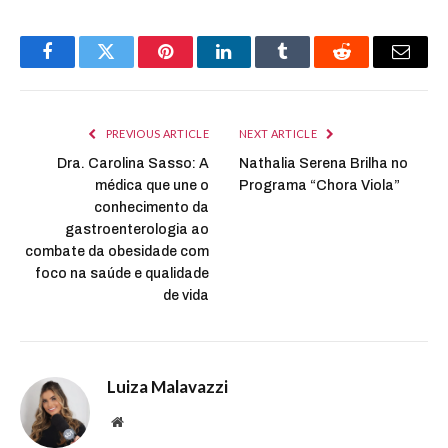
Facebook
Twitter
Pinterest
LinkedIn
Tumblr
Reddit
Email
PREVIOUS ARTICLE
NEXT ARTICLE
Dra. Carolina Sasso: A
Nathalia Serena Brilha no
médica que une o
Programa “Chora Viola”
conhecimento da
gastroenterologia ao
combate da obesidade com
foco na saúde e qualidade
de vida
Luiza Malavazzi
Website