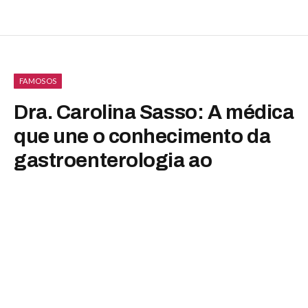
FAMOSOS
Dra. Carolina Sasso: A médica
que une o conhecimento da
gastroenterologia ao
combate da obesidade com
foco na saúde e qualidade de
vida
By
Luiza Malavazzi
junho 12, 2025
Nenhum comentário
3 Mins Read