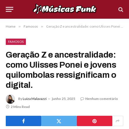
Home
»
Famosos
»
Geração Z e ancestralidade: como Ulisses Ponei e jovens quilombolas ressignificam o digital.
FAMOSOS
Geração Z e ancestralidade:
como Ulisses Ponei e jovens
quilombolas ressignificam o
digital.
By
Luiza Malavazzi
junho 25, 2025
Nenhum comentário
2 Mins Read