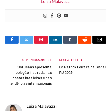
Luiza Malavazzi
Facebook
Twitter
Pinterest
LinkedIn
Tumblr
Reddit
Email
PREVIOUS ARTICLE
NEXT ARTICLE
Sol Jeans apresenta
Dr. Patrick Ferreira na Bienal
coleção inspirada nas
RJ 2025
festas brasileiras e nas
tendências internacionais
Luiza Malavazzi