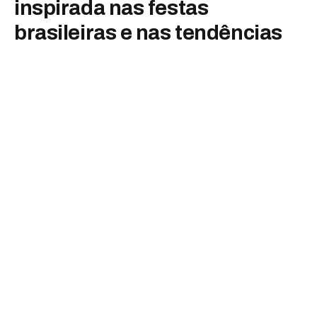
inspirada nas festas
brasileiras e nas tendências
internacionais
By
Luiza Malavazzi
junho 22, 2025
Nenhum comentário
2 Mins Read
Sol Jeans apresenta coleção inspirada nas festas brasileiras
e nas tendências internacionais
A marca lançou sua coleção de inverno “É Tempo de Festar”,
pensada para quem ama celebrar
A Sol Jeans lança sua nova coleção de inverno: “É tempo de