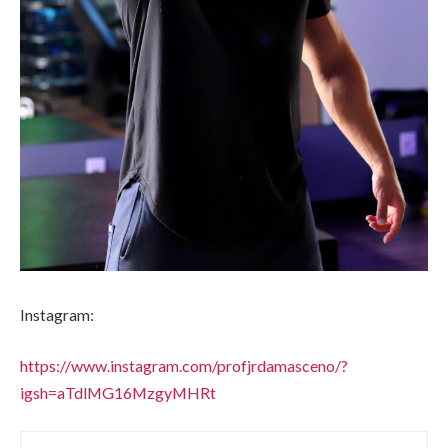
Instagram:
https://www.instagram.com/profjrdamasceno/?
igsh=aTdlMG16MzgyMHRt