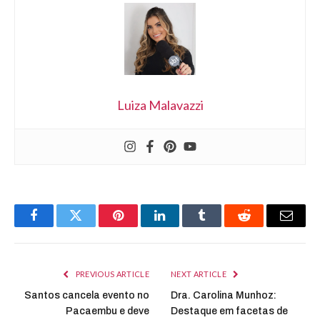
Luiza Malavazzi
Facebook
Twitter
Pinterest
LinkedIn
Tumblr
Reddit
Email
PREVIOUS ARTICLE
NEXT ARTICLE
Santos cancela evento no
Dra. Carolina Munhoz:
Pacaembu e deve
Destaque em facetas de