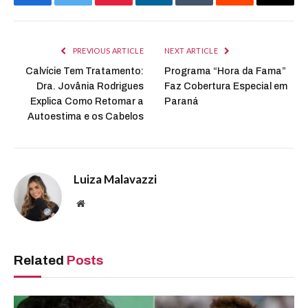
Facebook
Twitter
Pinterest
LinkedIn
Tumblr
Reddit
Email
PREVIOUS ARTICLE
NEXT ARTICLE
Calvície Tem Tratamento:
Programa “Hora da Fama”
Dra. Jovânia Rodrigues
Faz Cobertura Especial em
Explica Como Retomar a
Paraná
Autoestima e os Cabelos
Luiza Malavazzi
Website
Related
Posts