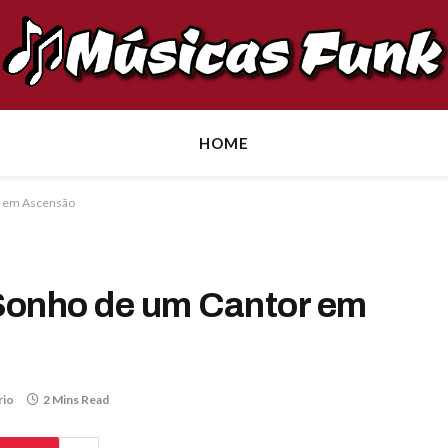
HOME
r em Ascensão
Sonho de um Cantor em
rio
2 Mins Read