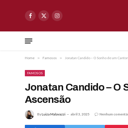
Facebook
X
Instagram
(Twitter)
Home
»
Famosos
»
Jonatan Candido – O Sonho de um Canto
FAMOSOS
Jonatan Candido – O 
Ascensão
By
Luiza Malavazzi
abril 3, 2025
Nenhum comentá