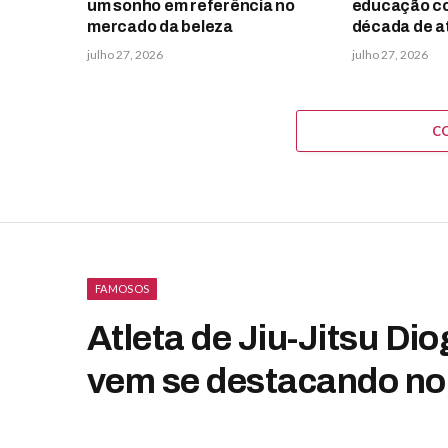
um sonho em referência no
educação c
mercado da beleza
década de 
julho 27, 2026
julho 27, 2026
C
FAMOSOS
Atleta de Jiu-Jitsu D
vem se destacando no 
Brasil e no mundo.