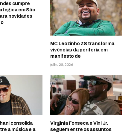
endes cumpre
atégica em São
para novidades
co
MC Leozinho ZS transforma
vivências da periferia em
manifesto de
julho 28, 2026
hani consolida
Virginia Fonseca e Vini Jr.
ntre a música e a
seguem entre os assuntos