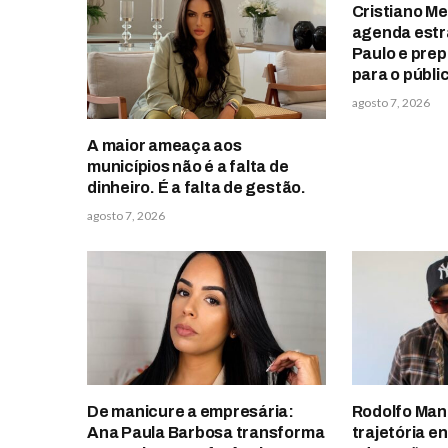
Cristiano M
agenda estr
Paulo e pre
para o públi
agosto 7, 2026
A maior ameaça aos
municípios não é a falta de
dinheiro. É a falta de gestão.
agosto 7, 2026
De manicure a empresária:
Rodolfo Man
Ana Paula Barbosa transforma
trajetória e