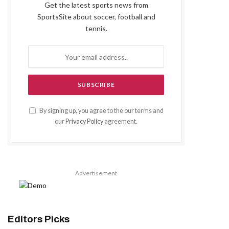
Get the latest sports news from
SportsSite about soccer, football and
tennis.
By signing up, you agree to the our terms and
our
Privacy Policy
agreement.
Advertisement
Editors Picks