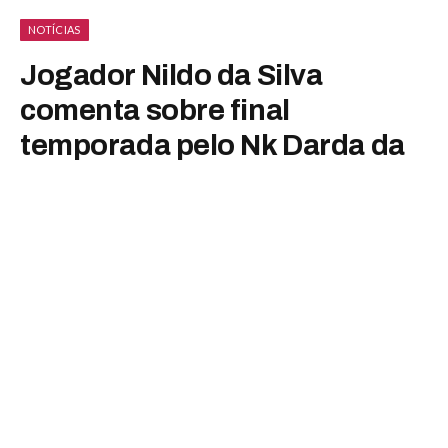
NOTÍCIAS
Jogador Nildo da Silva
comenta sobre final
temporada pelo Nk Darda da
Croácia
By
Luiza Malavazzi
fevereiro 16, 2025
Nenhum comentário
1 Mins Read
Já está na etapa final o campeonato no país em mais um ano
o jogador brasileiro Nildo da Silva vem se destacando no
futebol da Croácia e logo entra no período de férias o atleta