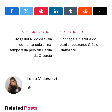
Facebook
Twitter
Pinterest
LinkedIn
Tumblr
Reddit
Email
PREVIOUS ARTICLE
NEXT ARTICLE
Jogador Nildo da Silva
Conheça a história do
comenta sobre final
cantor cearense Clébio
temporada pelo Nk Darda
Diamante
da Croácia
Luiza Malavazzi
Website
Related
Posts