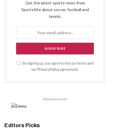
Get the latest sports news from
SportsSite about soccer, football and
tennis.
By signing up, you agree to the our terms and
our
Privacy Policy
agreement.
Advertisement
Editors Picks