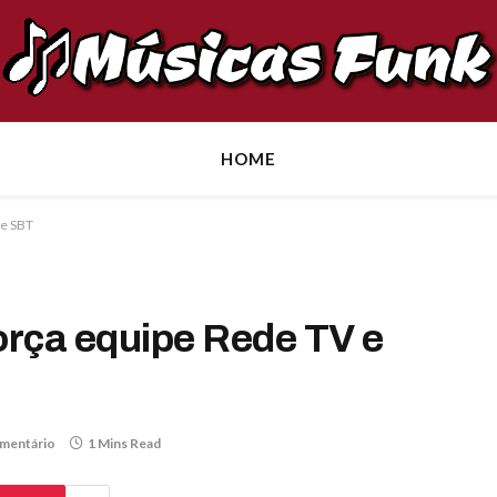
HOME
 e SBT
força equipe Rede TV e
mentário
1 Mins Read