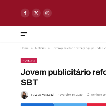
Facebook
X
Instagram
(Twitter)
Home
»
Notícias
»
Jovem publicitário reforça equipe Rede TV
NOTÍCIAS
Jovem publicitário re
SBT
By
Luiza Malavazzi
fevereiro 16, 2025
Nenhum co