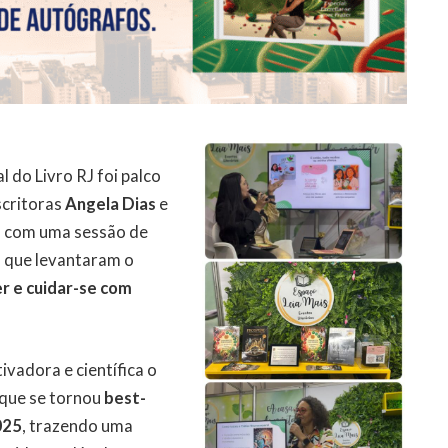
l do Livro RJ foi palco
scritoras
Angela Dias
e
ho com uma sessão de
s que levantaram o
r e cuidar-se com
vadora e científica o
 que se tornou
best-
025
, trazendo uma