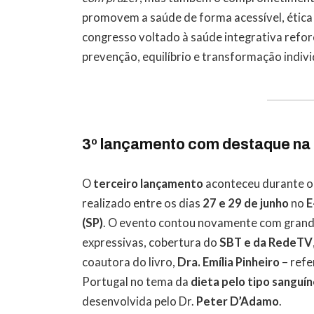
promovem a saúde de forma acessível, ética e
congresso voltado à saúde integrativa refor
prevenção, equilíbrio e transformação indiv
3º lançamento com destaque na m
O
terceiro lançamento
aconteceu durante 
realizado entre os dias
27 e 29 de junho
no
E
(SP)
. O evento contou novamente com grand
expressivas, cobertura do
SBT e da RedeTV
coautora do livro,
Dra. Emília Pinheiro
– refe
Portugal no tema da
dieta pelo tipo sanguí
desenvolvida pelo Dr.
Peter D’Adamo
.