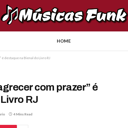
HOME
 é destaque na Bienal do Livro RJ
agrecer com prazer” é
 Livro RJ
rio
4 Mins Read