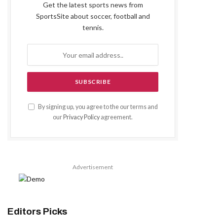
Get the latest sports news from
SportsSite about soccer, football and
tennis.
By signing up, you agree to the our terms and
our
Privacy Policy
agreement.
Advertisement
Editors Picks