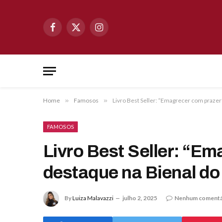
Facebook
X
Instagram
(Twitter)
Home
»
Famosos
»
Livro Best Seller: “Emagrecer com prazer”
FAMOSOS
Livro Best Seller: “Em
destaque na Bienal do
By
Luiza Malavazzi
julho 2, 2025
Nenhum comentá