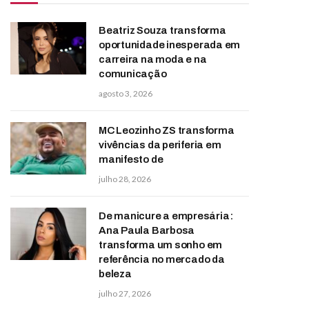
Beatriz Souza transforma
oportunidade inesperada em
carreira na moda e na
comunicação
agosto 3, 2026
MC Leozinho ZS transforma
vivências da periferia em
manifesto de
julho 28, 2026
De manicure a empresária:
Ana Paula Barbosa
transforma um sonho em
referência no mercado da
beleza
julho 27, 2026