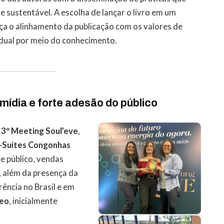
 sustentável. A escolha de lançar o livro em um
ça o alinhamento da publicação com os valores de
idual por meio do conhecimento.
ídia e forte adesão do público
o
3º Meeting Soul’eve
,
-Suites Congonhas
e público, vendas
, além da presença da
rência no Brasil e em
neo
, inicialmente