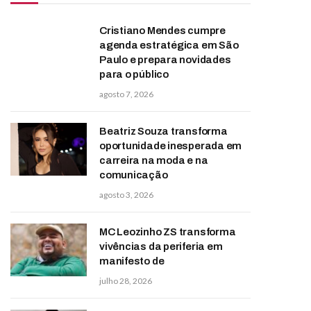
Cristiano Mendes cumpre
agenda estratégica em São
Paulo e prepara novidades
para o público
agosto 7, 2026
Beatriz Souza transforma
oportunidade inesperada em
carreira na moda e na
comunicação
agosto 3, 2026
MC Leozinho ZS transforma
vivências da periferia em
manifesto de
julho 28, 2026