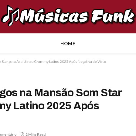
HOME
tar para Assistir ao Grammy Latino 2025 Após Negativa de Visto
igos na Mansão Som Star
my Latino 2025 Após
omentário
2 Mins Read