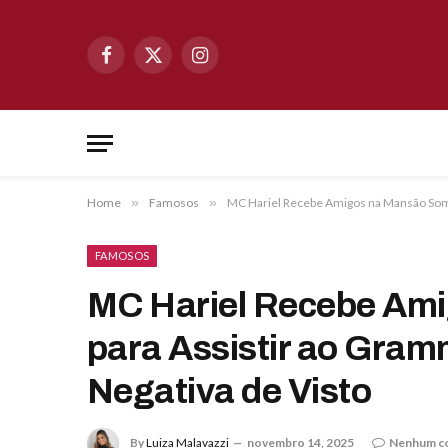
Facebook
X
Instagram
(Twitter)
Home
»
Famosos
»
MC Hariel Recebe Amigos na Mansão Som S
FAMOSOS
MC Hariel Recebe Am
para Assistir ao Gram
Negativa de Visto
By
Luiza Malavazzi
novembro 14, 2025
Nenhum c