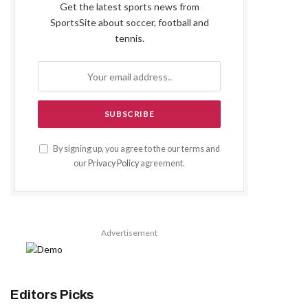
Get the latest sports news from
SportsSite about soccer, football and
tennis.
By signing up, you agree to the our terms and
our
Privacy Policy
agreement.
Advertisement
Editors Picks