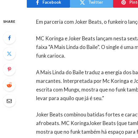
Facebook
Twitter
Pint
Em parceria com Joker Beats, o funkeiro lanç
SHARE
MC Koringa e Joker Beats lançam nesta sexta
faixa “A Mais Linda do Baile”. O single é um
funk carioca.
A Mais Linda do Baile traduz a energia dos b
marcantes. Interpretada por Mc Koringa e J
escrita com Mungx, mostra que no funk tamb
levar para aquilo que já é seu.”
Joker Beats combinou batidas fortes e caract
afrobeats. MC KoringaJoker Beats (que tamb
mostra que no funk também há espaço para fa