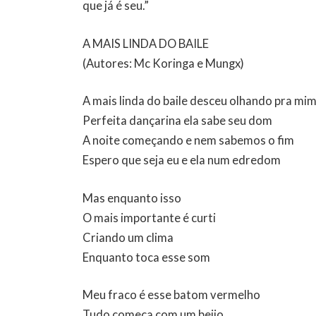
que já é seu.”
A MAIS LINDA DO BAILE
(Autores: Mc Koringa e Mungx)
A mais linda do baile desceu olhando pra mi
Perfeita dançarina ela sabe seu dom
A noite começando e nem sabemos o fim
Espero que seja eu e ela num edredom
Mas enquanto isso
O mais importante é curti
Criando um clima
Enquanto toca esse som
Meu fraco é esse batom vermelho
Tudo começa com um beijo