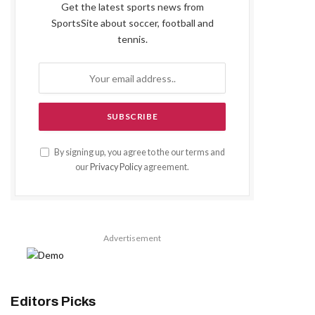
Get the latest sports news from
SportsSite about soccer, football and
tennis.
By signing up, you agree to the our terms and
our
Privacy Policy
agreement.
Advertisement
Editors Picks