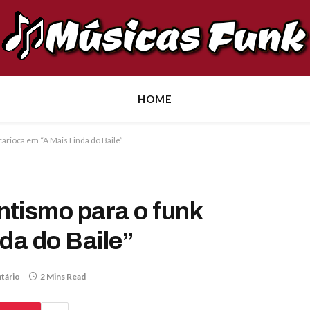
HOME
arioca em “A Mais Linda do Baile”
tismo para o funk
da do Baile”
tário
2 Mins Read