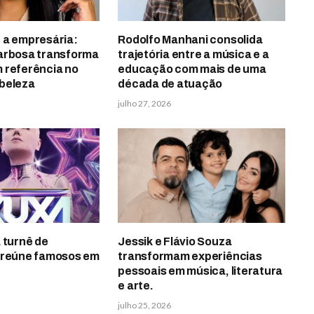
 a empresária:
Rodolfo Manhani consolida
arbosa transforma
trajetória entre a música e a
 referência no
educação com mais de uma
beleza
década de atuação
julho 27, 2026
 turnê de
Jessik e Flávio Souza
 reúne famosos em
transformam experiências
pessoais em música, literatura
e arte.
julho 25, 2026