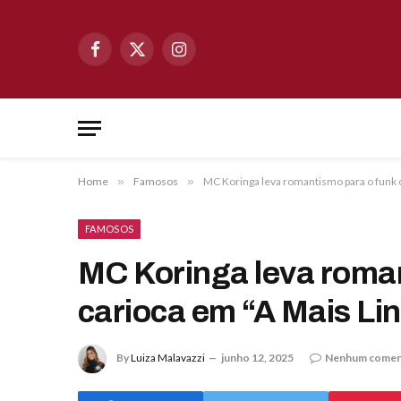
Facebook
X
Instagram
(Twitter)
Home
»
Famosos
»
MC Koringa leva romantismo para o funk c
FAMOSOS
MC Koringa leva roman
carioca em “A Mais Lin
By
Luiza Malavazzi
junho 12, 2025
Nenhum comen