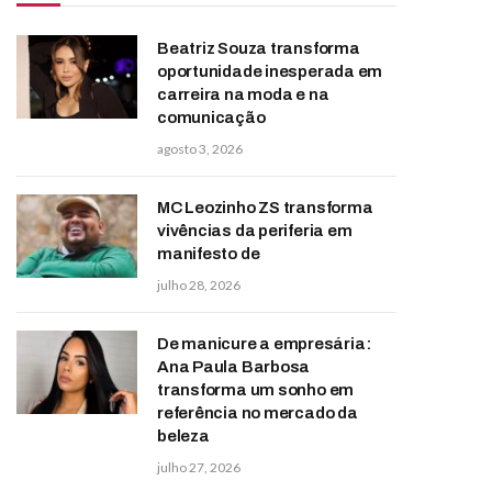
Beatriz Souza transforma
oportunidade inesperada em
carreira na moda e na
comunicação
agosto 3, 2026
MC Leozinho ZS transforma
vivências da periferia em
manifesto de
julho 28, 2026
De manicure a empresária:
Ana Paula Barbosa
transforma um sonho em
referência no mercado da
beleza
julho 27, 2026