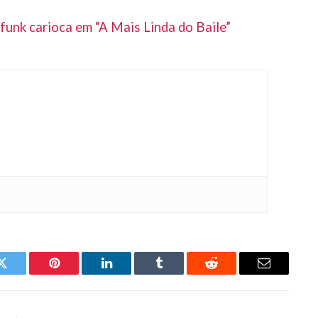
unk carioca em “A Mais Linda do Baile”
Twitter
Pinterest
LinkedIn
Tumblr
Reddit
Email