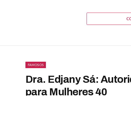
C
FAMOSOS
Dra. Edjany Sá: Auto
para Mulheres 40
By
Luiza Malavazzi
junho 12, 2025
Nenhum comen
Facebook
Twitter
Pint