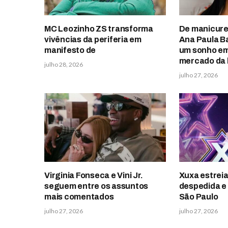
MC Leozinho ZS transforma
De manicure
vivências da periferia em
Ana Paula B
manifesto de
um sonho em
mercado da 
julho 28, 2026
julho 27, 2026
Virginia Fonseca e Vini Jr.
Xuxa estreia
seguem entre os assuntos
despedida e
mais comentados
São Paulo
julho 27, 2026
julho 27, 2026