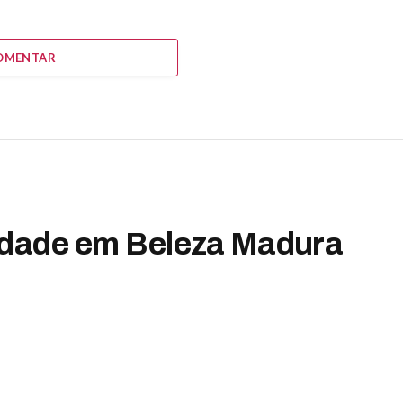
OMENTAR
ridade em Beleza Madura
tário
3 Mins Read
erest