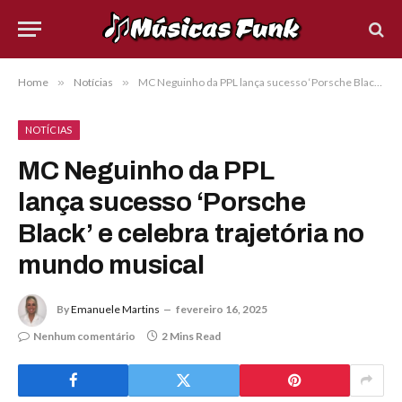
Home
»
Notícias
»
MC Neguinho da PPL lança sucesso ‘Porsche Black’ e celebra trajetória no mundo musical
NOTÍCIAS
MC Neguinho da PPL
lança sucesso ‘Porsche
Black’ e celebra trajetória no
mundo musical
By
Emanuele Martins
fevereiro 16, 2025
Nenhum comentário
2 Mins Read