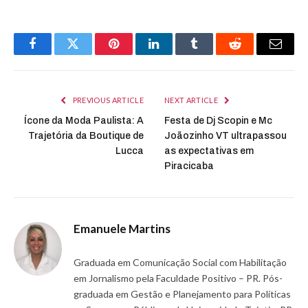
Facebook
Twitter
Pinterest
LinkedIn
Tumblr
Reddit
Email
PREVIOUS ARTICLE
NEXT ARTICLE
Ícone da Moda Paulista: A
Festa de Dj Scopin e Mc
Trajetória da Boutique de
Joãozinho VT ultrapassou
Lucca
as expectativas em
Piracicaba
Emanuele Martins
Graduada em Comunicação Social com Habilitação
em Jornalismo pela Faculdade Positivo – PR. Pós-
graduada em Gestão e Planejamento para Políticas