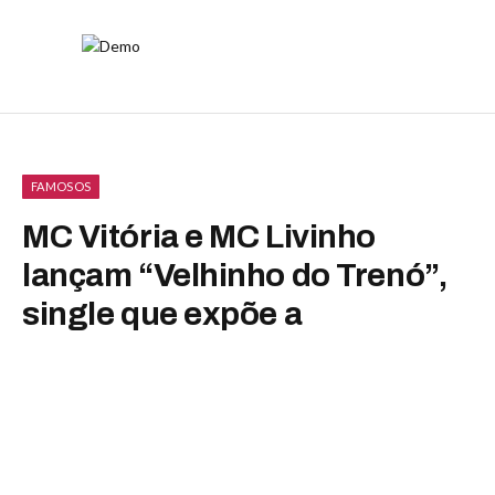
FAMOSOS
MC Vitória e MC Livinho
lançam “Velhinho do Trenó”,
single que expõe a
desigualdade no Natal
By
Luiza Malavazzi
dezembro 15, 2025
Nenhum comentário
2 Mins Read