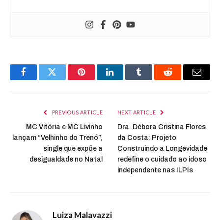
Facebook
Twitter
Pinterest
LinkedIn
Tumblr
Reddit
Email
PREVIOUS ARTICLE
NEXT ARTICLE
MC Vitória e MC Livinho
Dra. Débora Cristina Flores
lançam “Velhinho do Trenó”,
da Costa: Projeto
single que expõe a
Construindo a Longevidade
desigualdade no Natal
redefine o cuidado ao idoso
independente nas ILPIs
Luiza Malavazzi