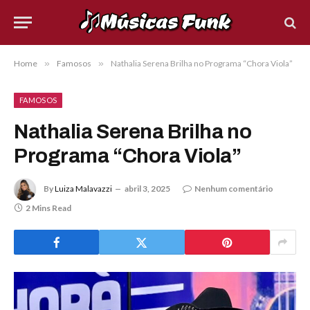
Home
»
Famosos
»
Nathalia Serena Brilha no Programa “Chora Viola”
FAMOSOS
Nathalia Serena Brilha no
Programa “Chora Viola”
By
Luiza Malavazzi
abril 3, 2025
Nenhum comentário
2 Mins Read