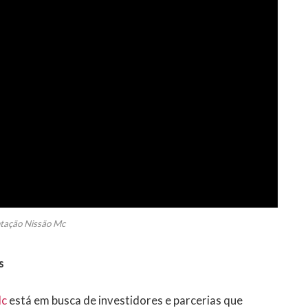
tação Nissão Mc
s
Mc
está em busca de investidores e parcerias que