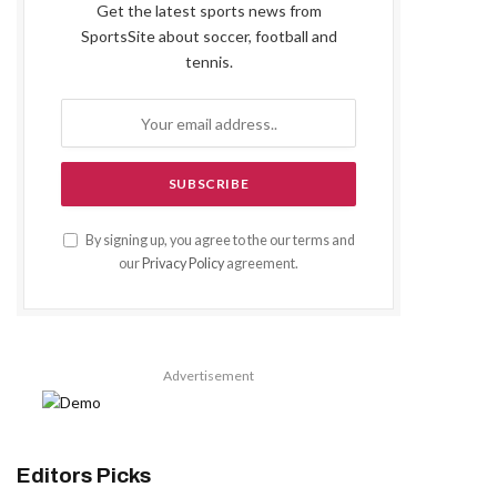
Get the latest sports news from
SportsSite about soccer, football and
tennis.
By signing up, you agree to the our terms and
our
Privacy Policy
agreement.
Advertisement
Editors Picks