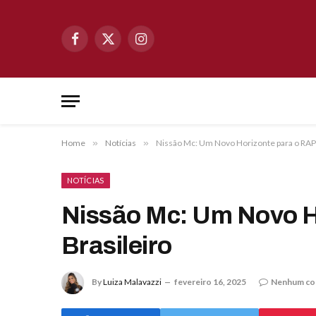
Facebook
X
Instagram
(Twitter)
Home
»
Notícias
»
Nissão Mc: Um Novo Horizonte para o RAP 
NOTÍCIAS
Nissão Mc: Um Novo H
Brasileiro
By
Luiza Malavazzi
fevereiro 16, 2025
Nenhum co