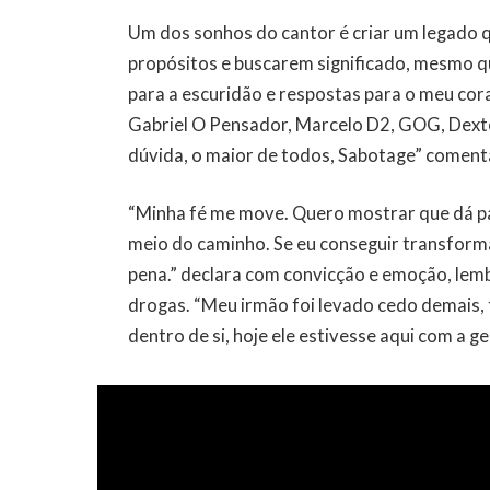
Um dos sonhos do cantor é criar um legado q
propósitos e buscarem significado, mesmo qu
para a escuridão e respostas para o meu cor
Gabriel O Pensador, Marcelo D2, GOG, Dexter,
dúvida, o maior de todos, Sabotage” coment
“Minha fé me move. Quero mostrar que dá pa
meio do caminho. Se eu conseguir transformar
pena.” declara com convicção e emoção, lemb
drogas. “Meu irmão foi levado cedo demais, 
dentro de si, hoje ele estivesse aqui com a g