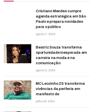
Cristiano Mendes cumpre
agenda estratégica em São
Paulo e prepara novidades
para o público
agosto 7, 2026
Beatriz Souza transforma
oportunidade inesperada em
carreira na moda e na
comunicação
agosto 3, 2026
MC Leozinho ZS transforma
vivências da periferia em
manifesto de
julho 28, 2026