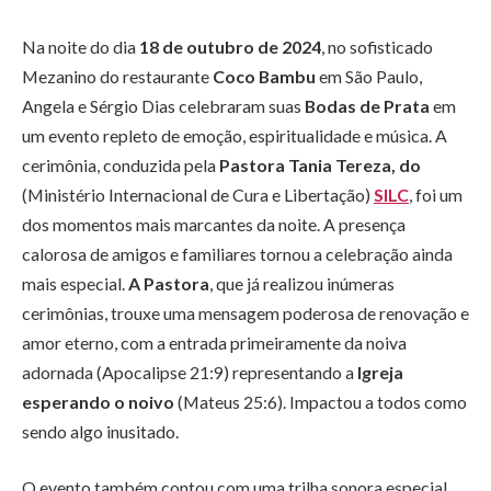
Na noite do dia
18 de outubro de 2024
, no sofisticado
Mezanino do restaurante
Coco Bambu
em São Paulo,
Angela e Sérgio Dias celebraram suas
Bodas de Prata
em
um evento repleto de emoção, espiritualidade e música. A
cerimônia, conduzida pela
Pastora Tania Tereza, do
(Ministério Internacional de Cura e Libertação)
SILC
, foi um
dos momentos mais marcantes da noite. A presença
calorosa de amigos e familiares tornou a celebração ainda
mais especial.
A Pastora
, que já realizou inúmeras
cerimônias, trouxe uma mensagem poderosa de renovação e
amor eterno, com a entrada primeiramente da noiva
adornada (Apocalipse 21:9) representando a
Igreja
esperando o noivo
(Mateus 25:6). Impactou a todos como
sendo algo inusitado.
O evento também contou com uma trilha sonora especial,