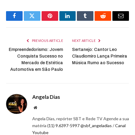
Facebook
Twitter
Pinterest
LinkedIn
Tumblr
Reddit
Email
PREVIOUS ARTICLE
NEXT ARTICLE
Empreendedorismo: Jovem
Sertanejo: Cantor Leo
Conquista Sucesso no
Claudiomiro Lança Primeira
Mercado de Estética
Música Rumo ao Sucesso
Automotiva em São Paulo
Angela Dias
Website
Angela Dias, repórter SBT e Rede TV Agende a sua
matéria
(11) 9.6397-5997
@sbf_angeladias
/
Canal
Youtube