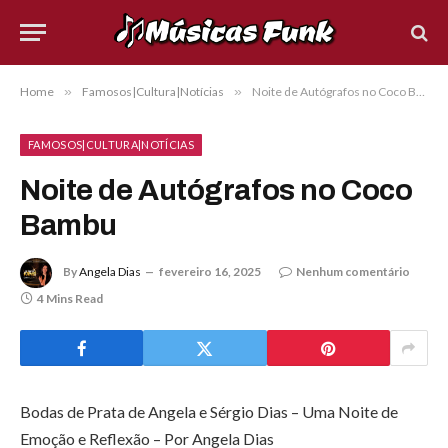
Home
»
Famosos|Cultura|Notícias
»
Noite de Autógrafos no Coco Bambu
FAMOSOS|CULTURA|NOTÍCIAS
Noite de Autógrafos no Coco
Bambu
By
Angela Dias
fevereiro 16, 2025
Nenhum comentário
4 Mins Read
Bodas de Prata de Angela e Sérgio Dias – Uma Noite de
Emoção e Reflexão – Por Angela Dias