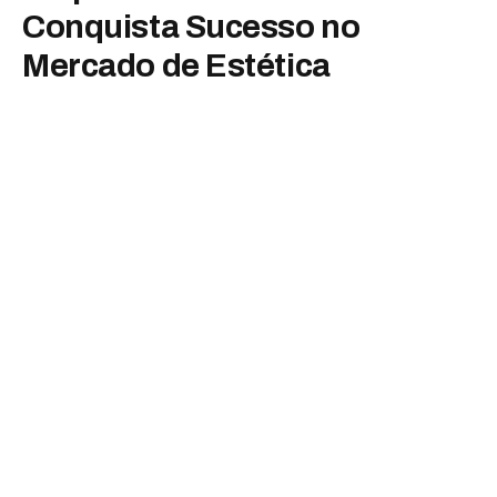
Conquista Sucesso no
Mercado de Estética
Automotiva em São Paulo
By
Emanuele Martins
fevereiro 16, 2025
Nenhum comentário
2 Mins Read
Com apenas 27 anos,
Vitor César
transformou sua paixão
por carros e motos em um negócio promissor e de destaque
no mercado de estética automotiva.
A jornada de Vitor começou em 2019, quando lavava carros
no estacionamento de um amigo da família, ganhando R$
870 por mês. Embora o salário fosse baixo, ele já