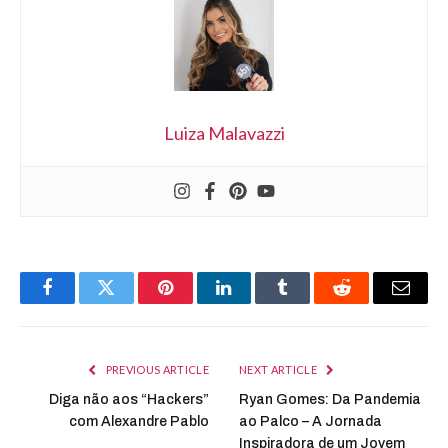
Luiza Malavazzi
Facebook
Twitter
Pinterest
LinkedIn
Tumblr
Reddit
Email
PREVIOUS ARTICLE
NEXT ARTICLE
Diga não aos “Hackers”
Ryan Gomes: Da Pandemia
com Alexandre Pablo
ao Palco – A Jornada
Inspiradora de um Jovem