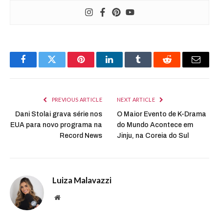
Facebook
Twitter
Pinterest
LinkedIn
Tumblr
Reddit
Email
PREVIOUS ARTICLE
NEXT ARTICLE
Dani Stolai grava série nos
O Maior Evento de K-Drama
EUA para novo programa na
do Mundo Acontece em
Record News
Jinju, na Coreia do Sul
Luiza Malavazzi
Website