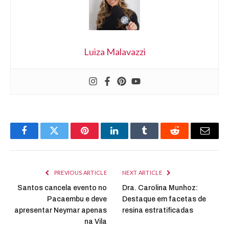
Luiza Malavazzi
Facebook
Twitter
Pinterest
LinkedIn
Tumblr
Reddit
Email
PREVIOUS ARTICLE
NEXT ARTICLE
Santos cancela evento no
Dra. Carolina Munhoz:
Pacaembu e deve
Destaque em facetas de
apresentar Neymar apenas
resina estratificadas
na Vila