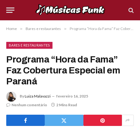
Home
»
Bares e restaurantes
»
Programa “Hora da Fama” Faz Cobertura Especial em Paraná
BARES E RESTAURANTES
Programa “Hora da Fama”
Faz Cobertura Especial em
Paraná
By
Luiza Malavazzi
fevereiro 16, 2025
Nenhum comentário
2 Mins Read