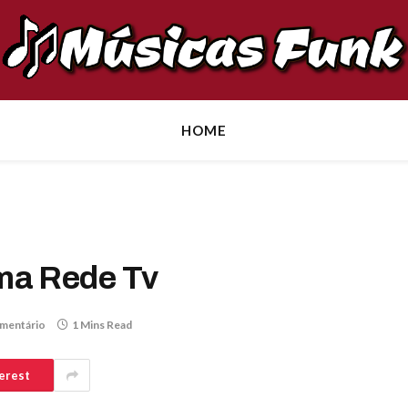
HOME
ma Rede Tv
mentário
1 Mins Read
erest