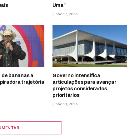
eais
Uma”
junho 17, 2026
 de bananas a
Governo intensifica
spiradora trajetória
articulações para avançar
projetos considerados
prioritários
junho 11, 2026
OMENTAR