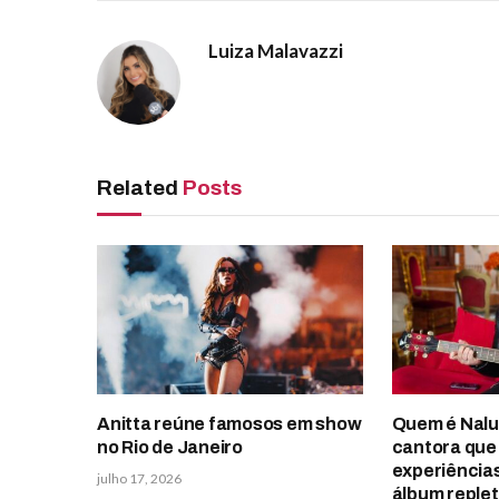
Luiza Malavazzi
Related
Posts
Anitta reúne famosos em show
Quem é Nalu
no Rio de Janeiro
cantora que
experiência
julho 17, 2026
álbum reple