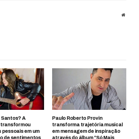
Website
 Santos? A
Paulo Roberto Provin
 transformou
transforma trajetória musical
s pessoais em um
em mensagem de inspiração
to de sentimentos
através do álbum “Só Mais