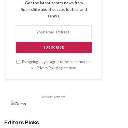
Get the latest sports news from
SportsSite about soccer, football and
tennis.
By signing up, you agree to the our terms and
our
Privacy Policy
agreement.
Advertisement
Editors Picks