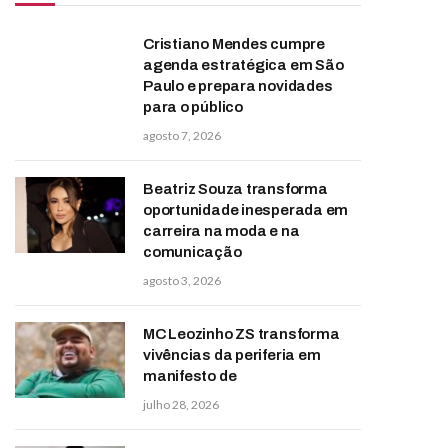
Cristiano Mendes cumpre
agenda estratégica em São
Paulo e prepara novidades
para o público
agosto 7, 2026
Beatriz Souza transforma
oportunidade inesperada em
carreira na moda e na
comunicação
agosto 3, 2026
MC Leozinho ZS transforma
vivências da periferia em
manifesto de
julho 28, 2026