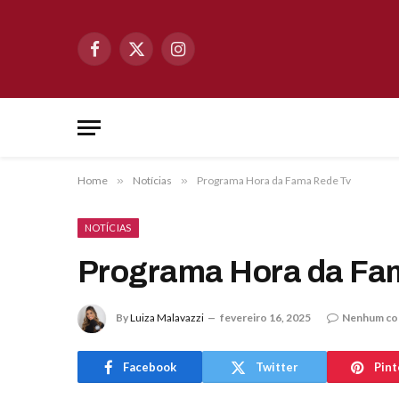
Facebook
X
Instagram
(Twitter)
Home
»
Notícias
»
Programa Hora da Fama Rede Tv
NOTÍCIAS
Programa Hora da Fa
By
Luiza Malavazzi
fevereiro 16, 2025
Nenhum co
Facebook
Twitter
Pint