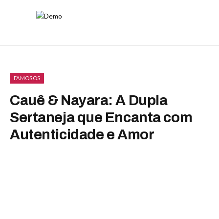
FAMOSOS
Cauê & Nayara: A Dupla
Sertaneja que Encanta com
Autenticidade e Amor
By
Luiza Malavazzi
março 3, 2026
Nenhum comentário
2 Mins Read