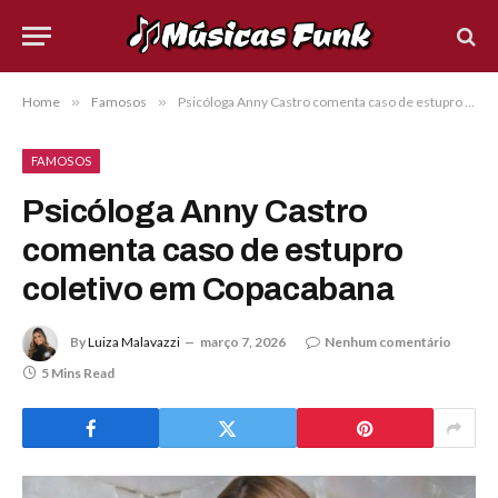
Home
»
Famosos
»
Psicóloga Anny Castro comenta caso de estupro coletivo em Copacabana
FAMOSOS
Psicóloga Anny Castro
comenta caso de estupro
coletivo em Copacabana
By
Luiza Malavazzi
março 7, 2026
Nenhum comentário
5 Mins Read