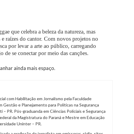
gae que celebra a beleza da natureza, mas
 raízes do cantor.
Com novos projetos no
ca por levar a arte ao público, carregando
jo de se conectar por meio das canções.
anhar ainda mais espaço.
al com Habilitação em Jornalismo pela Faculdade
m Gestão e Planejamento para Políticas na Segurança
ti – PR. Pós-graduanda em Ciências Policiais e Segurança
Federal da Magistratura do Paraná e Mestre em Educação
ersidade Uninter – PR.
da a profissão de jornalista em emissoras, rádio, sites,