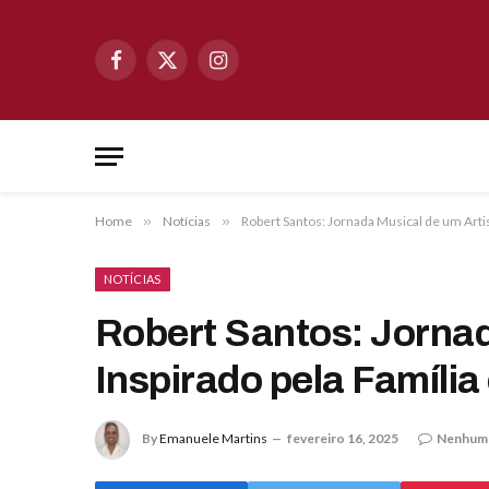
Facebook
X
Instagram
(Twitter)
Home
»
Notícias
»
Robert Santos: Jornada Musical de um Artis
NOTÍCIAS
Robert Santos: Jornad
Inspirado pela Família
By
Emanuele Martins
fevereiro 16, 2025
Nenhum 