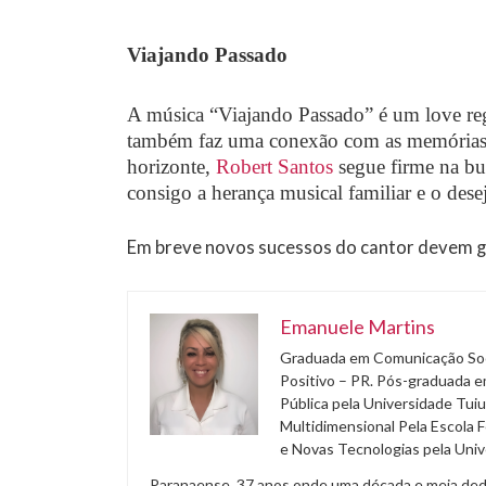
Viajando Passado
A música “Viajando Passado” é um love reg
também faz uma conexão com as memórias e
horizonte,
Robert Santos
segue firme na bus
consigo a herança musical familiar e o dese
Em breve novos sucessos do cantor devem g
Emanuele Martins
Graduada em Comunicação Soci
Positivo – PR. Pós-graduada e
Pública pela Universidade Tuiu
Multidimensional Pela Escola 
e Novas Tecnologias pela Univ
Paranaense, 37 anos onde uma década e meia dedica