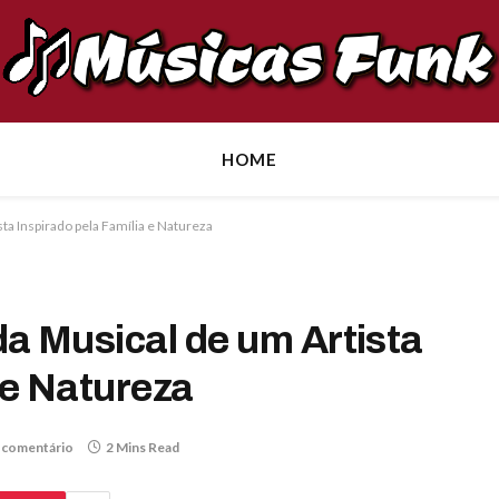
HOME
ta Inspirado pela Família e Natureza
a Musical de um Artista
 e Natureza
comentário
2 Mins Read