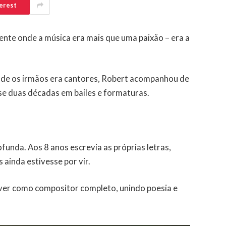
erest
nte onde a música era mais que uma paixão – era a
onde os irmãos era cantores, Robert acompanhou de
se duas décadas em bailes e formaturas.
funda. Aos 8 anos escrevia as próprias letras,
ainda estivesse por vir.
er como compositor completo, unindo poesia e