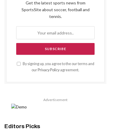
Get the latest sports news from
SportsSite about soccer, football and
tennis.
By signing up, you agree to the our terms and
our
Privacy Policy
agreement.
Advertisement
Editors Picks