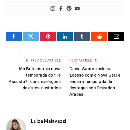
Facebook
Twitter
Pinterest
LinkedIn
Tumblr
Reddit
Email
PREVIOUS ARTICLE
NEXT ARTICLE
Má Brito estreia nova
Daniel Santos celebra
temporada do “Te
acesso com o Nova Star e
Assusta?” com revelações
encerra temporada de
de dates inusitados
destaque nos Emirados
Árabes
Luiza Malavazzi