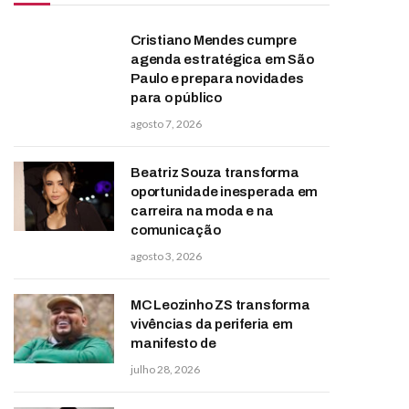
Cristiano Mendes cumpre
agenda estratégica em São
Paulo e prepara novidades
para o público
agosto 7, 2026
Beatriz Souza transforma
oportunidade inesperada em
carreira na moda e na
comunicação
agosto 3, 2026
MC Leozinho ZS transforma
vivências da periferia em
manifesto de
julho 28, 2026