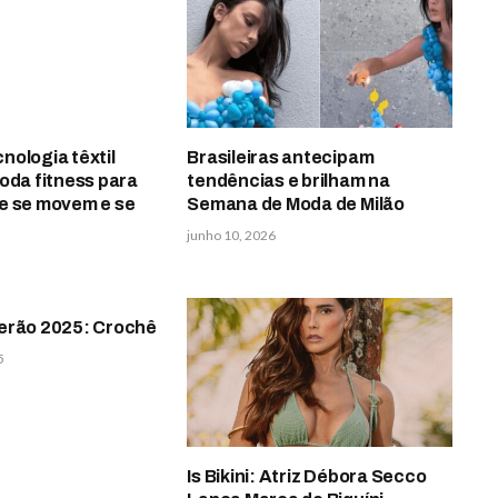
ologia têxtil
Brasileiras antecipam
oda fitness para
tendências e brilham na
e se movem e se
Semana de Moda de Milão
junho 10, 2026
erão 2025: Crochê
5
Is Bikini: Atriz Débora Secco