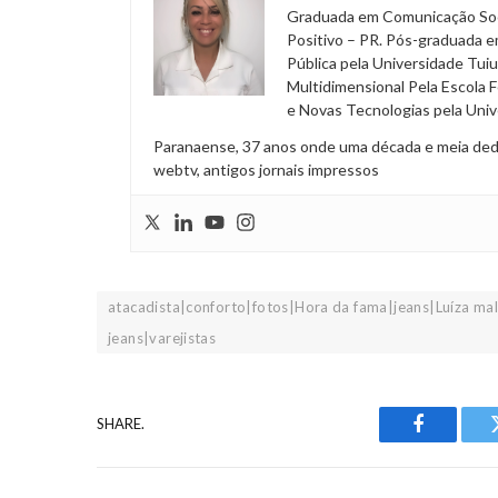
Graduada em Comunicação Soci
Positivo – PR. Pós-graduada e
Pública pela Universidade Tuiu
Multidimensional Pela Escola 
e Novas Tecnologias pela Univ
Paranaense, 37 anos onde uma década e meia dedica
webtv, antigos jornais impressos
atacadista|conforto|fotos|Hora da fama|jeans|Luíza m
jeans|varejistas
SHARE.
Facebook