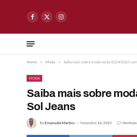
Facebook
X
Instagram
(Twitter)
Home
»
Moda
»
Saiba mais sobre moda verão 2024/2025 com 
MODA
Saiba mais sobre mod
Sol Jeans
By
Emanuele Martins
fevereiro 16, 2025
Nenhum 