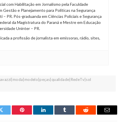
al com Habilitação em Jornalismo pela Faculdade
m Gestão e Planejamento para Políticas na Segurança
ti – PR. Pós-graduanda em Ciências Policiais e Segurança
Federal da Magistratura do Paraná e Mestre em Educação
ersidade Uninter – PR.
da a profissão de jornalista em emissoras, rádio, sites,
alavazzi|moda|modelo|peças|qualidade|RedeTv|sol
Twitter
Pinterest
LinkedIn
Tumblr
Reddit
Email