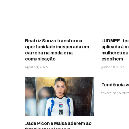
Beatriz Souza transforma
LUDMEE: tecn
oportunidade inesperada em
aplicada à m
carreira na moda e na
mulheres qu
comunicação
escolhem
agosto 3, 2026
junho 10, 2026
Tendência v
fevereiro 16, 202
Jade Picon e Maisa aderem ao