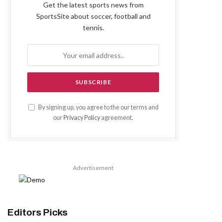
Get the latest sports news from
SportsSite about soccer, football and
tennis.
By signing up, you agree to the our terms and
our
Privacy Policy
agreement.
Advertisement
Editors Picks