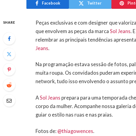
Facebook
Twitter
Pint
Peças exclusivas e com designer que valoriza
SHARE
que envolvem as peças da marca
Sol Jeans
. 
relembrar as principais tendências apresen
Jeans
.
Na programação estava sessão de fotos, pa
muita roupa. Os convidados puderam experi
network, tudo isso envolvendo o assunto pr
A
Sol Jeans
prepara para uma temporada chei
corpo da mulher. Acompanhe nossa galeria d
guiar o estilo nas ruas e nas praias.
Fotos de:
@thiagowences
.