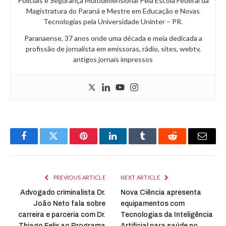
Policiais e Segurança Multidimensional Pela Escola Federal da
Magistratura do Paraná e Mestre em Educação e Novas
Tecnologias pela Universidade Uninter – PR.
Paranaense, 37 anos onde uma década e meia dedicada a
profissão de jornalista em emissoras, rádio, sites, webtv,
antigos jornais impressos
Facebook
Twitter
Pinterest
LinkedIn
Tumblr
Reddit
Email
PREVIOUS ARTICLE
NEXT ARTICLE
Advogado criminalista Dr.
Nova Ciência apresenta
João Neto fala sobre
equipamentos com
carreira e parceria com Dr.
Tecnologias da Inteligência
Thiago Felix ao Programa
Artificial para saúde no