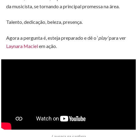
da musicista, se tornando a principal promessa na área.
Talento, dedicação, beleza, presença.
Agora a pergunta é, esteja preparado e dê o ‘
play’
para ver
Laynara Maciel
em ação.
Laynara na sanfona