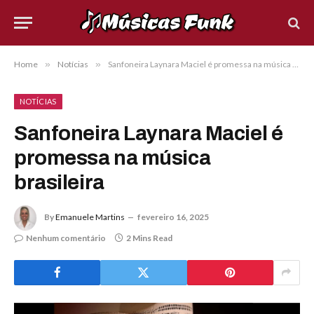
Home
»
Notícias
»
Sanfoneira Laynara Maciel é promessa na música brasileira
NOTÍCIAS
Sanfoneira Laynara Maciel é
promessa na música
brasileira
By
Emanuele Martins
fevereiro 16, 2025
Nenhum comentário
2 Mins Read