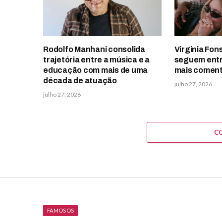
Rodolfo Manhani consolida
Virginia Fons
trajetória entre a música e a
seguem entr
educação com mais de uma
mais comen
década de atuação
julho 27, 2026
julho 27, 2026
C
FAMOSOS