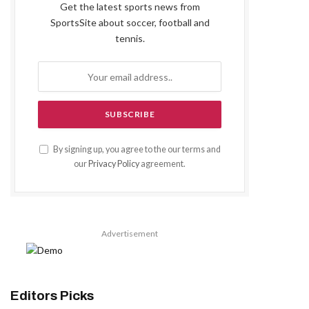
Get the latest sports news from
SportsSite about soccer, football and
tennis.
By signing up, you agree to the our terms and
our
Privacy Policy
agreement.
Advertisement
Editors Picks