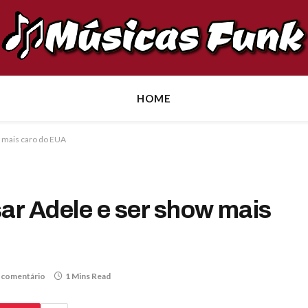
HOME
w mais caro do EUA
sar Adele e ser show mais
comentário
1 Mins Read