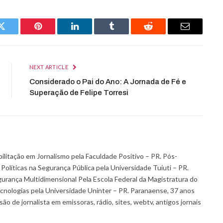
Twitter
Pinterest
LinkedIn
Tumblr
Reddit
Email
NEXT ARTICLE
Considerado o Pai do Ano: A Jornada de Fé e
Superação de Felipe Torresi
itação em Jornalismo pela Faculdade Positivo – PR. Pós-
olíticas na Segurança Pública pela Universidade Tuiuti – PR.
gurança Multidimensional Pela Escola Federal da Magistratura do
nologias pela Universidade Uninter – PR. Paranaense, 37 anos
o de jornalista em emissoras, rádio, sites, webtv, antigos jornais