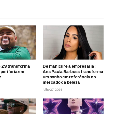
 ZS transforma
De manicure a empresária:
 periferia em
Ana Paula Barbosa transforma
e
um sonho em referência no
mercado da beleza
julho 27, 2026