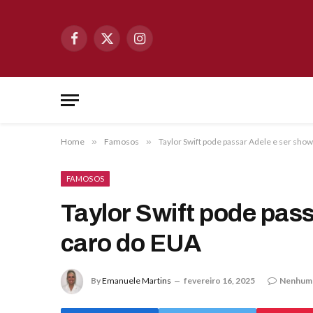
Facebook
X
Instagram
(Twitter)
Home
»
Famosos
»
Taylor Swift pode passar Adele e ser sho
FAMOSOS
Taylor Swift pode pas
caro do EUA
By
Emanuele Martins
fevereiro 16, 2025
Nenhum 