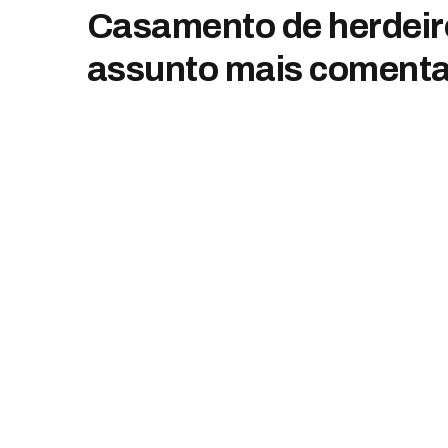
Casamento de herdeiro 
assunto mais comenta
By
Emanuele Martins
fevereiro 16, 2025
Nenhum 
Facebook
Twitter
Pint
A família Ambani não poupou despesas na re
privado da Índia é o conglomerado Reliance I
pelo pai. Segundo a
Forbes
, atualmente a for
equivalente a 600 bilhões de reais.
O casamento foi realizado em Mumbai nessa ú
de semana.