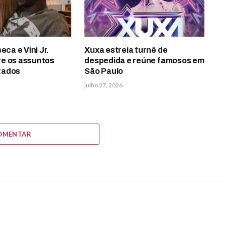
eca e Vini Jr.
Xuxa estreia turnê de
e os assuntos
despedida e reúne famosos em
tados
São Paulo
julho 27, 2026
OMENTAR