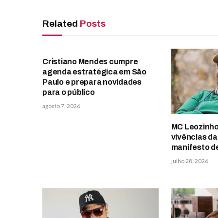
Related
Posts
Cristiano Mendes cumpre
agenda estratégica em São
Paulo e prepara novidades
para o público
agosto 7, 2026
MC Leozinho
vivências da
manifesto d
julho 28, 2026