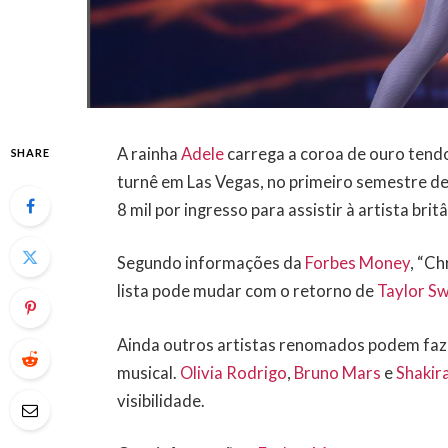
A rainha
Adele
carrega a coroa de ouro tend
SHARE
turnê em Las Vegas, no primeiro semestre de
8 mil por ingresso para assistir à artista britâ
Segundo informações da
Forbes Money
, “Ch
lista pode mudar com o retorno de
Taylor Sw
Ainda outros artistas renomados podem faz
musical.
Olivia Rodrigo
,
Bruno Mars
e
Shakir
visibilidade.