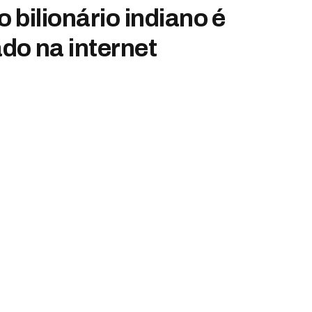
bilionário indiano é
do na internet
comentário
1 Mins Read
erest
alização da cerimônia. A maior empresa do setor
ndustries, fundado pelo avô do noivo e dirigido
tuna da família é avaliada em US$ 122 bilhões,
ltima sexta, mas se estende durante todo o final