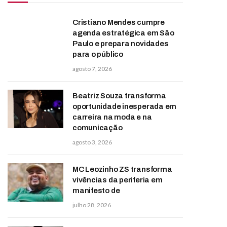
Cristiano Mendes cumpre
agenda estratégica em São
Paulo e prepara novidades
para o público
agosto 7, 2026
Beatriz Souza transforma
oportunidade inesperada em
carreira na moda e na
comunicação
agosto 3, 2026
MC Leozinho ZS transforma
vivências da periferia em
manifesto de
julho 28, 2026