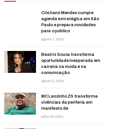
Cristiano Mendes cumpre
agenda estratégica em São
Paulo e prepara novidades
para o público
agosto 7, 2026
Beatriz Souza transforma
oportunidade inesperada em
carreira na moda e na
comunicação
agosto 3, 2026
MC Leozinho ZS transforma
vivências da periferia em
manifesto de
julho 28, 2026