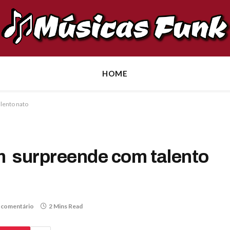
HOME
alento nato
m surpreende com talento
comentário
2 Mins Read