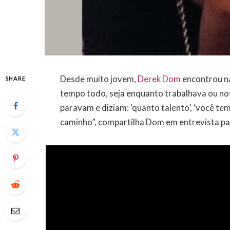
Desde muito jovem,
Derek Dom
encontrou na
SHARE
tempo todo, seja enquanto trabalhava ou no
paravam e diziam: ‘quanto talento’, ‘você te
caminho”, compartilha Dom em entrevista p