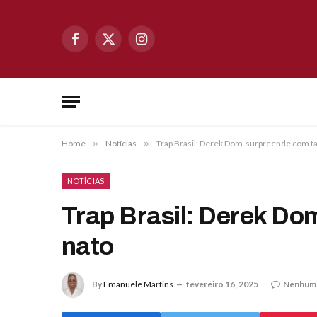
Facebook
X
Instagram
(Twitter)
Home
»
Notícias
»
Trap Brasil: Derek Dom surpreende com t
NOTÍCIAS
Trap Brasil: Derek Do
nato
By
Emanuele Martins
fevereiro 16, 2025
Nenhum 