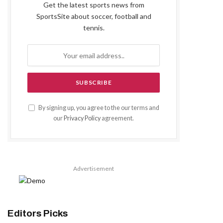
Get the latest sports news from
SportsSite about soccer, football and
tennis.
By signing up, you agree to the our terms and
our
Privacy Policy
agreement.
Advertisement
Editors Picks