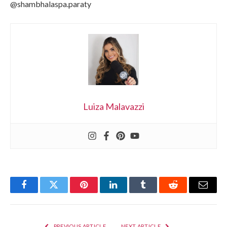
@shambhalaspa.paraty
Luiza Malavazzi
Facebook
Twitter
Pinterest
LinkedIn
Tumblr
Reddit
Email
PREVIOUS ARTICLE
NEXT ARTICLE