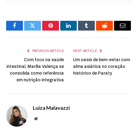
Facebook
Twitter
Pinterest
LinkedIn
Tumblr
Reddit
Email
PREVIOUS ARTICLE
NEXT ARTICLE
Com foco na saúde
Um oásis de bem-estar com
intestinal, Marília Valença se
alma asiática no coração
consolida como referência
histórico de Paraty
em nutrição integrativa
Luiza Malavazzi
Website