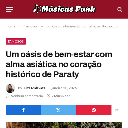
Home
»
Famosos
»
Um oásis de bem-estar com alma asiática no coração histórico de Paraty
FAMOSOS
Um oásis de bem-estar com
alma asiática no coração
histórico de Paraty
By
Luiza Malavazzi
janeiro 20, 2026
Nenhum comentário
2 Mins Read