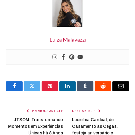
Luiza Malavazzi
Facebook
Twitter
Pinterest
LinkedIn
Tumblr
Reddit
Email
PREVIOUS ARTICLE
NEXT ARTICLE
JTSOM: Transformando
Lucielma Cardeal, de
Momentos em Experiências
Casamento às Cegas,
Únicas há 8 Anos
festeja aniversário e