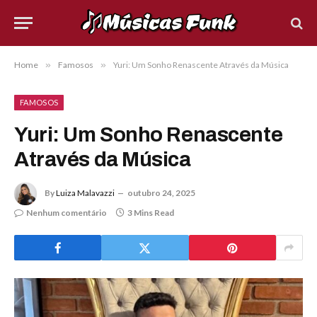
Home
»
Famosos
»
Yuri: Um Sonho Renascente Através da Música
FAMOSOS
Yuri: Um Sonho Renascente
Através da Música
By
Luiza Malavazzi
outubro 24, 2025
Nenhum comentário
3 Mins Read