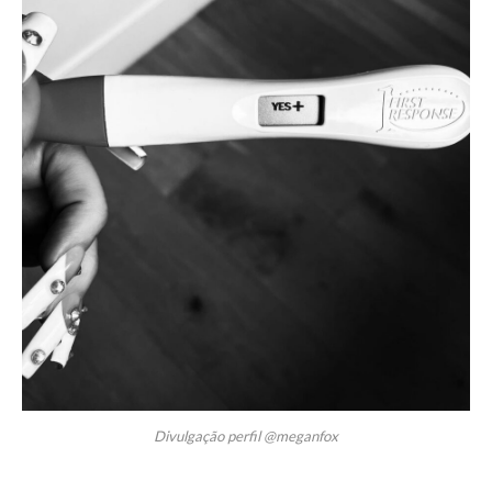
Divulgação perfil @meganfox