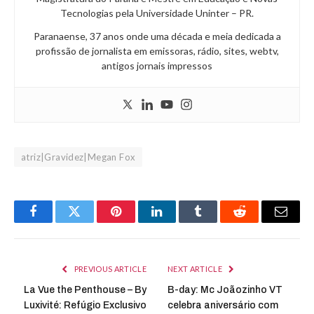
Tecnologias pela Universidade Uninter – PR.
Paranaense, 37 anos onde uma década e meia dedicada a
profissão de jornalista em emissoras, rádio, sites, webtv,
antigos jornais impressos
atriz|Gravidez|Megan Fox
Facebook
Twitter
Pinterest
LinkedIn
Tumblr
Reddit
Email
PREVIOUS ARTICLE
NEXT ARTICLE
La Vue the Penthouse – By
B-day: Mc Joãozinho VT
Luxivité: Refúgio Exclusivo
celebra aniversário com