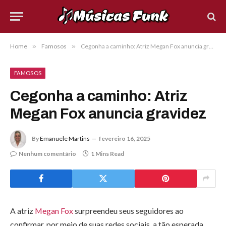
Home
»
Famosos
»
Cegonha a caminho: Atriz Megan Fox anuncia gravidez
FAMOSOS
Cegonha a caminho: Atriz
Megan Fox anuncia gravidez
By
Emanuele Martins
fevereiro 16, 2025
Nenhum comentário
1 Mins Read
A atriz
Megan Fox
surpreendeu seus seguidores ao
confirmar, por meio de suas redes sociais, a tão esperada