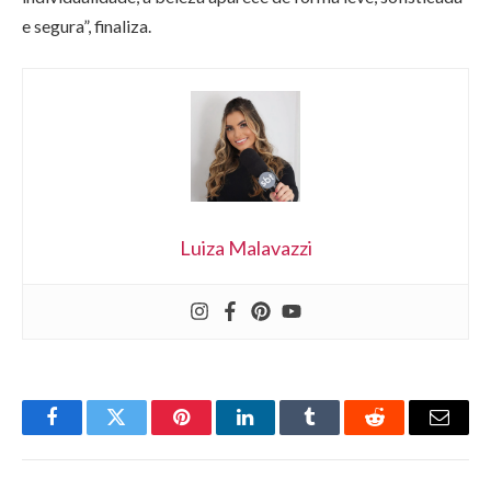
e segura”, finaliza.
Luiza Malavazzi
Facebook
Twitter
Pinterest
LinkedIn
Tumblr
Reddit
Email