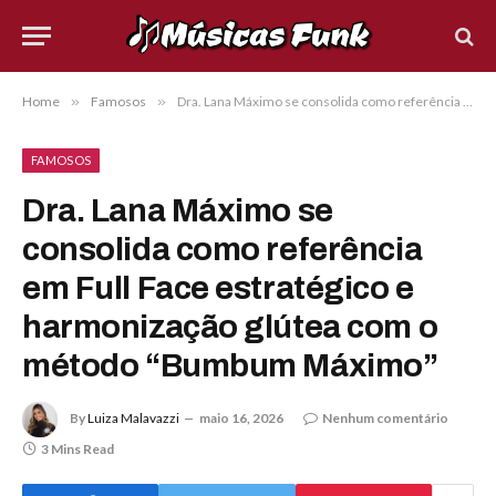
Home
»
Famosos
»
Dra. Lana Máximo se consolida como referência em Full Face estratégico e harmonização glútea com o método “Bumbum Máximo”
FAMOSOS
Dra. Lana Máximo se
consolida como referência
em Full Face estratégico e
harmonização glútea com o
método “Bumbum Máximo”
By
Luiza Malavazzi
maio 16, 2026
Nenhum comentário
3 Mins Read