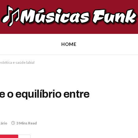
HOME
estética e saúde labial
 o equilíbrio entre
ário
3 Mins Read