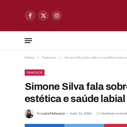
Facebook
X
Instagram
(Twitter)
Home
»
Famosos
»
Simone Silva fala sobre o equilíbrio entre 
FAMOSOS
Simone Silva fala sobre
estética e saúde labial
By
Luiza Malavazzi
maio 16, 2026
Nenhum coment