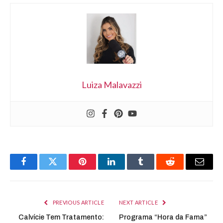
Luiza Malavazzi
Facebook
Twitter
Pinterest
LinkedIn
Tumblr
Reddit
Email
PREVIOUS ARTICLE
NEXT ARTICLE
Calvície Tem Tratamento:
Programa “Hora da Fama”