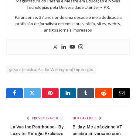
Magistratura do Paraná e Mestre em Educação e Novas
Tecnologias pela Universidade Uninter – PR.
Paranaense, 37 anos onde uma década e meia dedicada a
profissão de jornalista em emissoras, rádio, sites, webtv,
antigos jornais impressos
gospel|música|Paullo Wellingtom|Superação
Facebook
Twitter
Pinterest
LinkedIn
Tumblr
Reddit
Email
PREVIOUS ARTICLE
NEXT ARTICLE
La Vue the Penthouse – By
B-day: Mc Joãozinho VT
Luxivité: Refúgio Exclusivo
celebra aniversário com