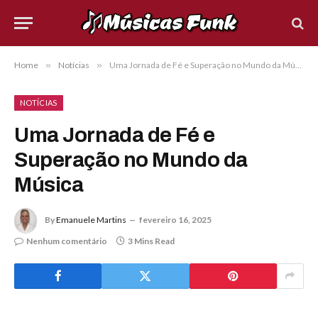
Home
»
Notícias
»
Uma Jornada de Fé e Superação no Mundo da Música
NOTÍCIAS
Uma Jornada de Fé e
Superação no Mundo da
Música
By
Emanuele Martins
fevereiro 16, 2025
Nenhum comentário
3 Mins Read