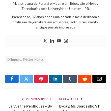
Magistratura do Paraná e Mestre em Educação e Novas
Tecnologias pela Universidade Uninter – PR.
Paranaense, 37 anos onde uma década e meia dedicada a
profissão de jornalista em emissoras, rádio, sites, webtv,
antigos jornais impressos
Dj|música|Victor Nunes
Facebook
Twitter
Pinterest
LinkedIn
Tumblr
Reddit
Email
PREVIOUS ARTICLE
NEXT ARTICLE
La Vue the Penthouse – By
B-day: Mc Joãozinho VT